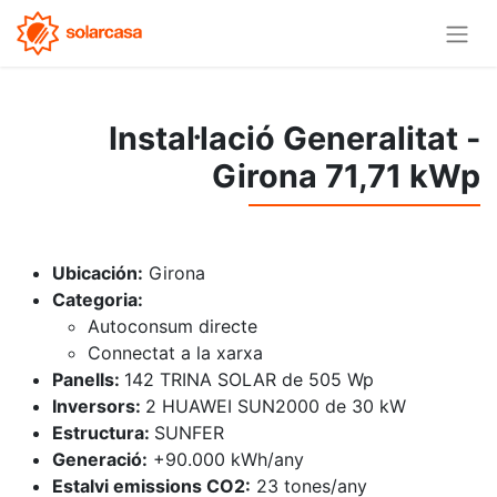
Instal·lació Generalitat -
Girona 71,71 kWp
Ubicación:
Girona
Categoria:
Autoconsum directe
Connectat a la xarxa
Panells:
142 TRINA SOLAR de 505 Wp
Inversors:
2 HUAWEI SUN2000 de 30 kW
Estructura:
SUNFER
Generació:
+90.000 kWh/any
Estalvi emissions CO2:
23 tones/any